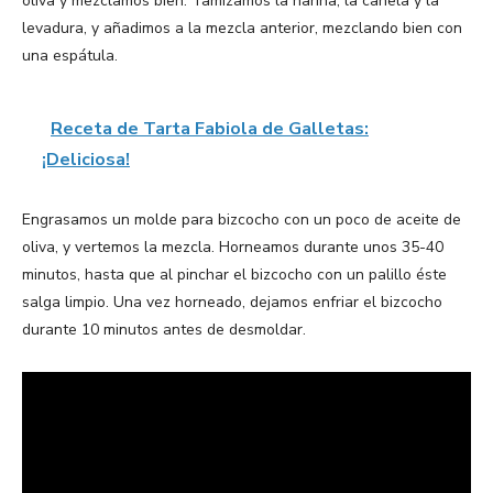
oliva y mezclamos bien. Tamizamos la harina, la canela y la
levadura, y añadimos a la mezcla anterior, mezclando bien con
una espátula.
Receta de Tarta Fabiola de Galletas:
¡Deliciosa!
Engrasamos un molde para bizcocho con un poco de aceite de
oliva, y vertemos la mezcla. Horneamos durante unos 35-40
minutos, hasta que al pinchar el bizcocho con un palillo éste
salga limpio. Una vez horneado, dejamos enfriar el bizcocho
durante 10 minutos antes de desmoldar.