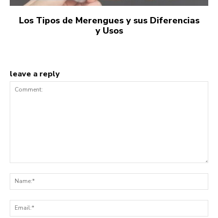
Los Tipos de Merengues y sus Diferencias
y Usos
leave a reply
Comment:
Na
Ema