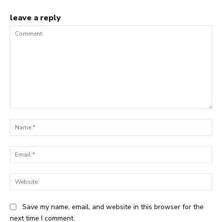
leave a reply
Comment:
Na
Ema
Web
Save my name, email, and website in this browser for the
next time I comment.