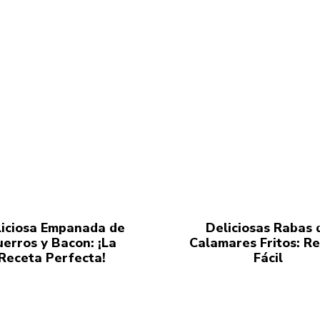
iciosa Empanada de
Deliciosas Rabas 
uerros y Bacon: ¡La
Calamares Fritos: R
Receta Perfecta!
Fácil