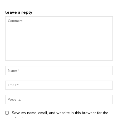
leave a reply
Comment:
Na
Ema
Web
Save my name, email, and website in this browser for the