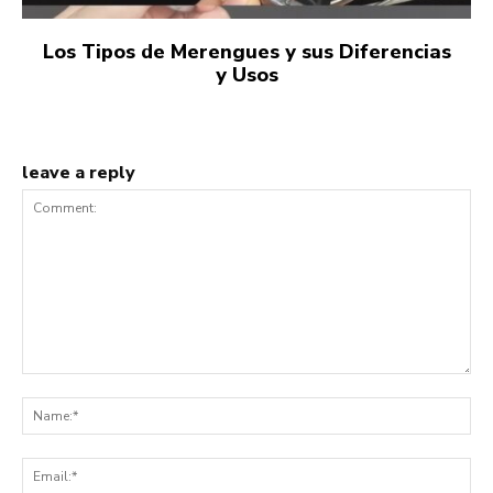
Los Tipos de Merengues y sus Diferencias
y Usos
leave a reply
Comment:
Na
Ema