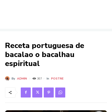
Receta portuguesa de
bacalao o bacalhau
espiritual
By
ADMIN
In
POSTRE
307