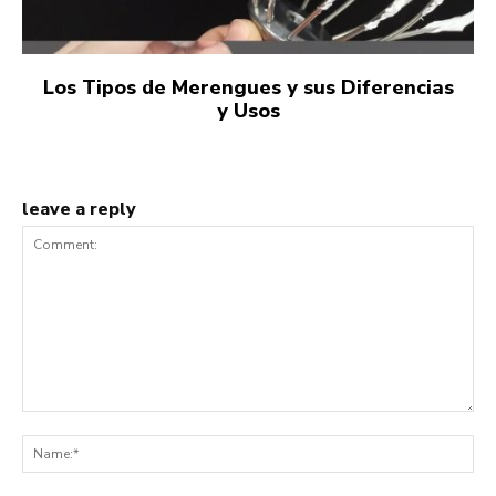
Los Tipos de Merengues y sus Diferencias
y Usos
leave a reply
Comment:
Na