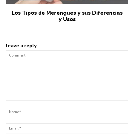
Los Tipos de Merengues y sus Diferencias
y Usos
leave a reply
Comment:
Na
Ema