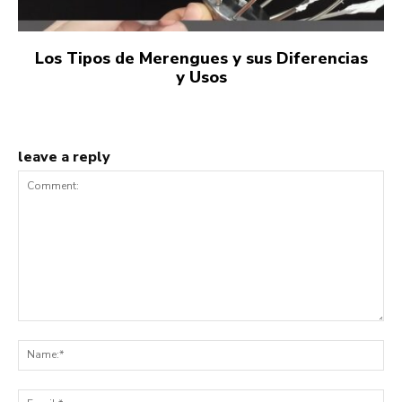
Los Tipos de Merengues y sus Diferencias
y Usos
leave a reply
Comment:
Na
Ema