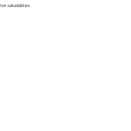
rse saludables.
Pinterest
WhatsApp