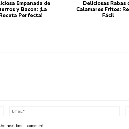
iciosa Empanada de
Deliciosas Rabas 
uerros y Bacon: ¡La
Calamares Fritos: R
Receta Perfecta!
Fácil
Name:*
Email
the next time I comment.