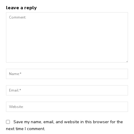
leave a reply
Comment:
Na
Ema
Web
Save my name, email, and website in this browser for the
next time I comment.