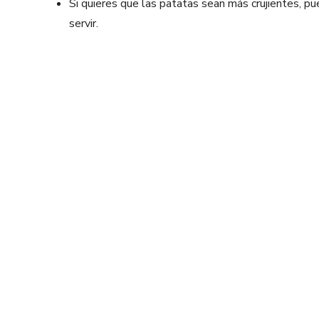
Si quieres que las patatas sean más crujientes, pu
servir.
Facebook
X
Share