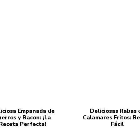
iciosa Empanada de
Deliciosas Rabas 
uerros y Bacon: ¡La
Calamares Fritos: R
Receta Perfecta!
Fácil