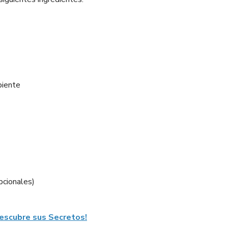
biente
pcionales)
escubre sus Secretos!