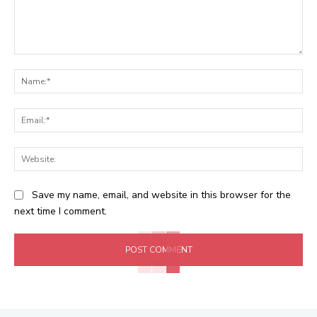
Comment:
Na
Ema
Web
Save my name, email, and website in this browser for the
next time I comment.