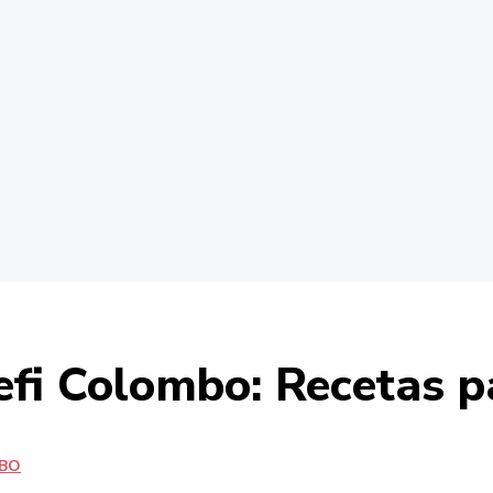
efi Colombo: Recetas p
MBO
Share