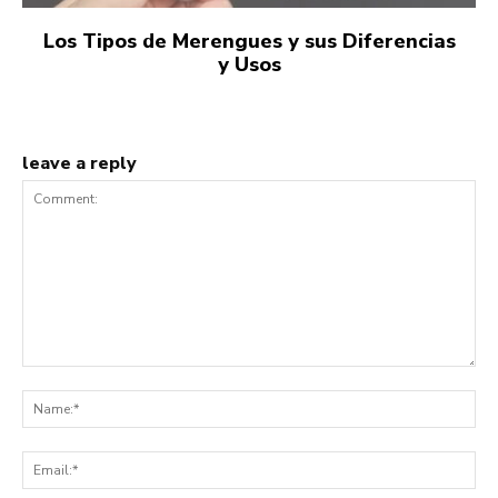
Los Tipos de Merengues y sus Diferencias
y Usos
leave a reply
Comment:
Na
Ema