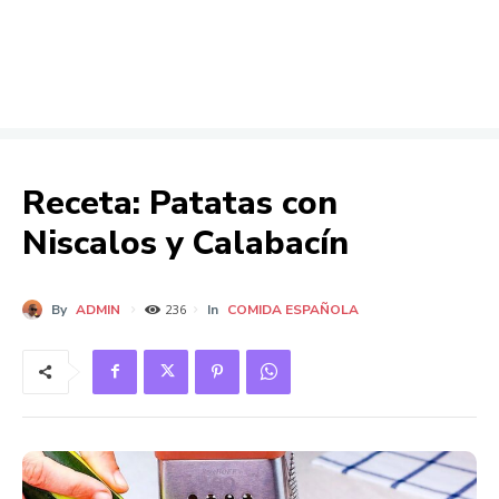
Receta: Patatas con
Niscalos y Calabacín
By
ADMIN
In
COMIDA ESPAÑOLA
236