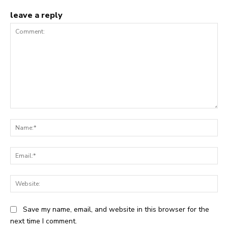
leave a reply
Comment:
Na
Ema
Web
Save my name, email, and website in this browser for the
next time I comment.