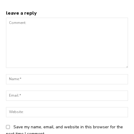
leave a reply
Comment:
Na
Ema
Web
Save my name, email, and website in this browser for the
next time I comment.