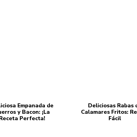
iciosa Empanada de
Deliciosas Rabas 
uerros y Bacon: ¡La
Calamares Fritos: R
Receta Perfecta!
Fácil