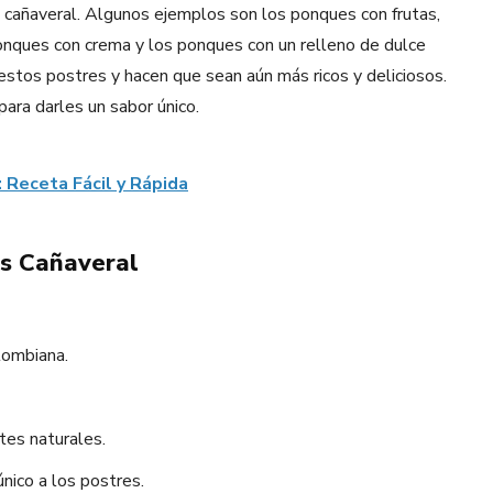
 cañaveral. Algunos ejemplos son los ponques con frutas,
onques con crema y los ponques con un relleno de dulce
estos postres y hacen que sean aún más ricos y deliciosos.
ara darles un sabor único.
: Receta Fácil y Rápida
es Cañaveral
lombiana.
tes naturales.
nico a los postres.