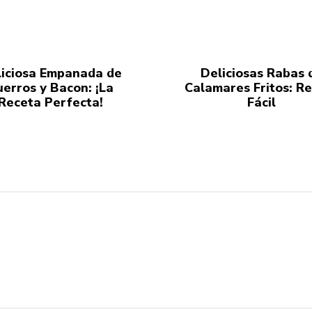
iciosa Empanada de
Deliciosas Rabas 
uerros y Bacon: ¡La
Calamares Fritos: R
Receta Perfecta!
Fácil