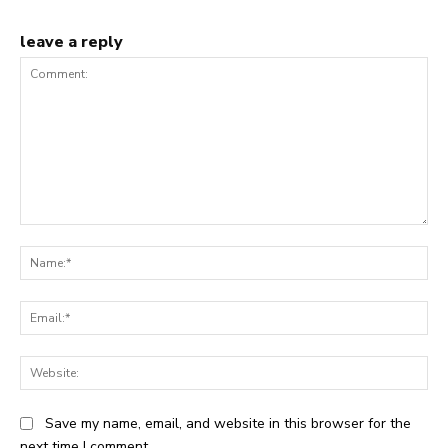
leave a reply
Comment:
Na
Ema
Web
Save my name, email, and website in this browser for the
next time I comment.