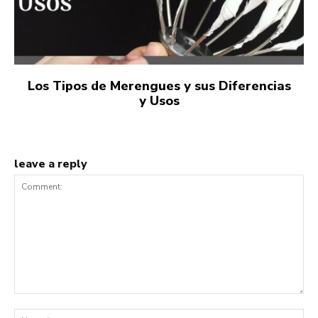
Los Tipos de Merengues y sus Diferencias
y Usos
leave a reply
Comment:
Na