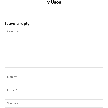
y Usos
leave a reply
Comment:
Na
Ema
Web