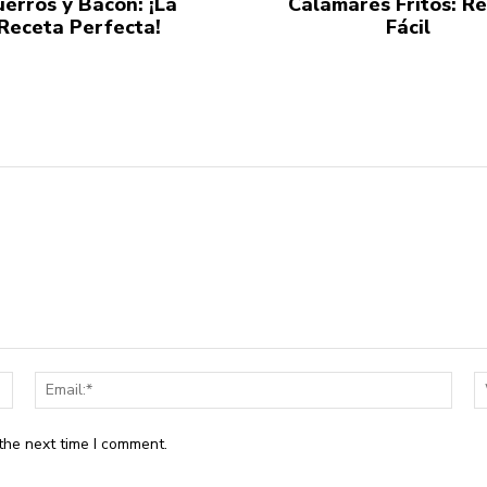
uerros y Bacon: ¡La
Calamares Fritos: R
Receta Perfecta!
Fácil
Name:*
Email
the next time I comment.