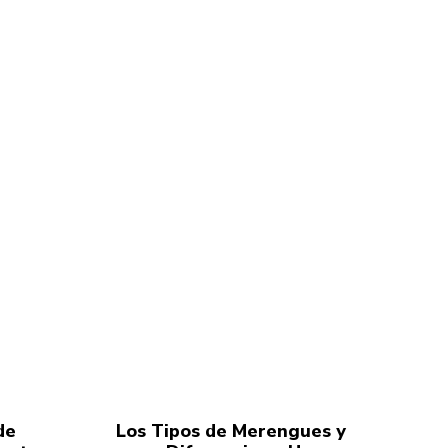
de
Los Tipos de Merengues y