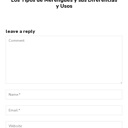
Los Tipos de Merengues y sus Diferencias
y Usos
leave a reply
Comment:
Na
Ema
Web