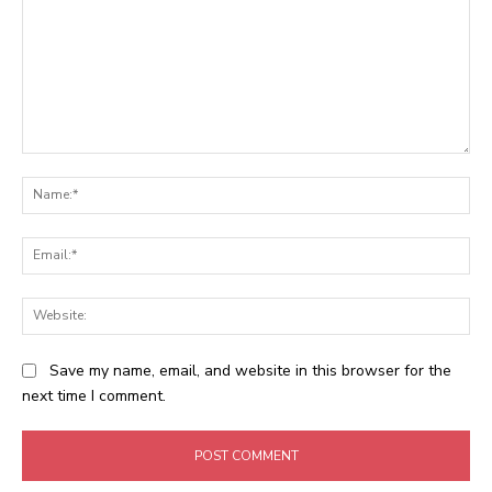
Comment:
Na
Ema
Web
Save my name, email, and website in this browser for the
next time I comment.