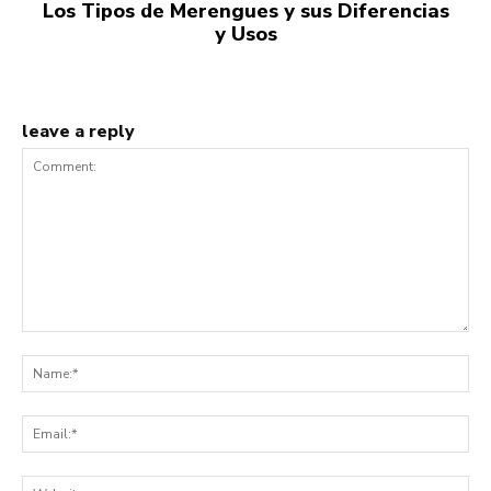
Los Tipos de Merengues y sus Diferencias
y Usos
leave a reply
Comment:
Na
Ema
Web