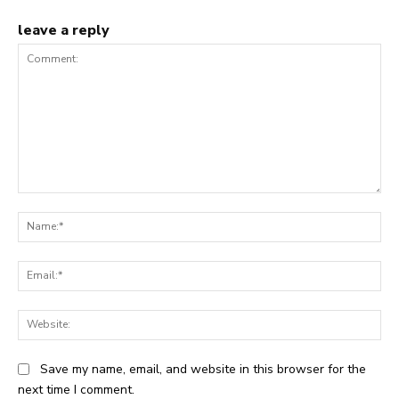
leave a reply
Comment:
Na
Ema
Web
Save my name, email, and website in this browser for the
next time I comment.