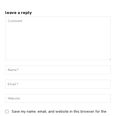
leave a reply
Comment:
Na
Ema
Web
Save my name, email, and website in this browser for the