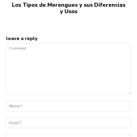
Los Tipos de Merengues y sus Diferencias
y Usos
leave a reply
Comment:
Na
Ema