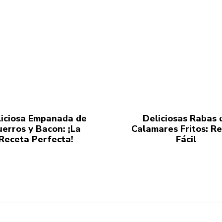
iciosa Empanada de
Deliciosas Rabas 
uerros y Bacon: ¡La
Calamares Fritos: R
Receta Perfecta!
Fácil