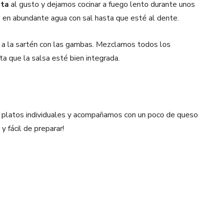
nta
al gusto y dejamos cocinar a fuego lento durante unos
a
en abundante agua con sal hasta que esté al dente.
s a la sartén con las gambas. Mezclamos todos los
a que la salsa esté bien integrada.
 platos individuales y acompañamos con un poco de queso
y fácil de preparar!
Pinterest
WhatsApp