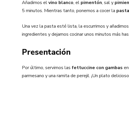
Añadimos el
vino blanco
, el
pimentón
, sal y
pimie
5 minutos. Mientras tanto, ponemos a cocer la
past
Una vez la pasta esté lista, la escurrimos y añadimo
ingredientes y dejamos cocinar unos minutos más hast
Presentación
Por último, servimos las
fettuccine con gambas
en
parmesano y una ramita de perejil. ¡Un plato delicioso 
Facebook
X
Share