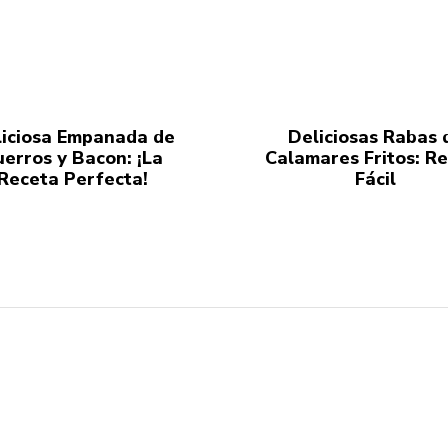
iciosa Empanada de
Deliciosas Rabas 
uerros y Bacon: ¡La
Calamares Fritos: R
Receta Perfecta!
Fácil