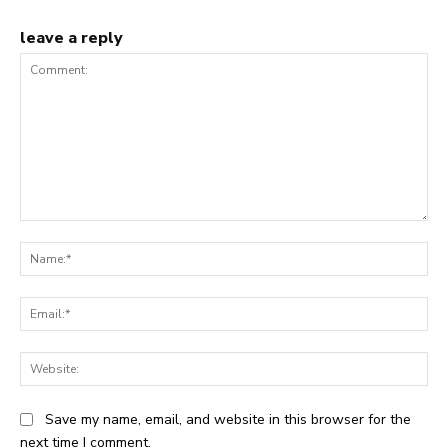
leave a reply
Comment:
Na
Ema
Web
Save my name, email, and website in this browser for the
next time I comment.