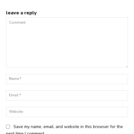
leave a reply
Comment:
Na
Ema
Web
Save my name, email, and website in this browser for the
next time I comment.