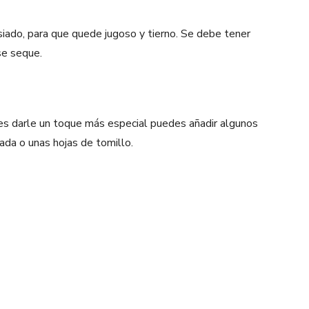
iado, para que quede jugoso y tierno. Se debe tener
se seque.
res darle un toque más especial puedes añadir algunos
da o unas hojas de tomillo.
Pinterest
WhatsApp