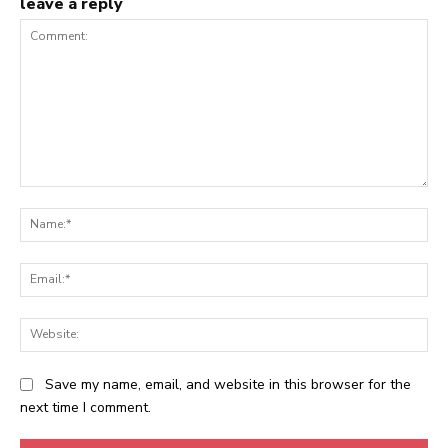
leave a reply
Comment:
Na
Ema
Web
Save my name, email, and website in this browser for the
next time I comment.