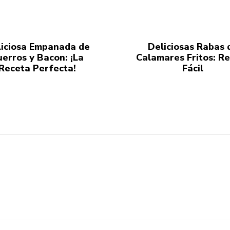
iciosa Empanada de
Deliciosas Rabas 
uerros y Bacon: ¡La
Calamares Fritos: R
Receta Perfecta!
Fácil