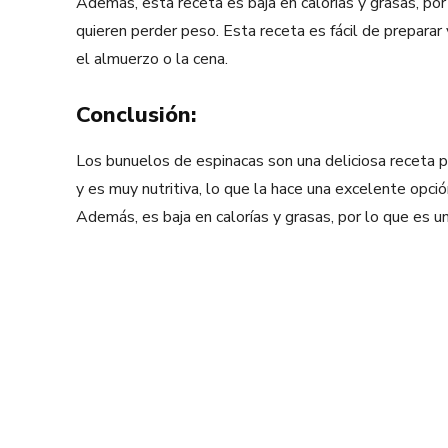
Además, esta receta es baja en calorías y grasas, po
quieren perder peso. Esta receta es fácil de preparar 
el almuerzo o la cena.
Conclusión:
Los bunuelos de espinacas son una deliciosa receta pa
y es muy nutritiva, lo que la hace una excelente opc
Además, es baja en calorías y grasas, por lo que es 
Facebook
X
Share